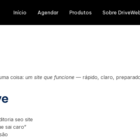
Início
Agendar
Produtos
Sobre DriveWe
uma coisa:
um site que funcione
— rápido, claro, preparado
ve
toria seo site
e sai caro”
rsão