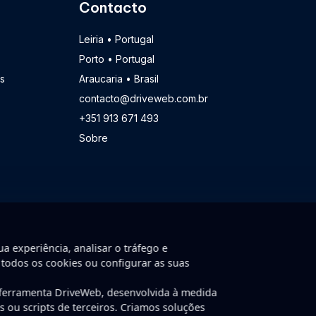
Contacto
Leiria • Portugal
Porto • Portugal
s
Araucaria • Brasil
contacto@driveweb.com.br
+351 913 671 493
Sobre
a experiência, analisar o tráfego e
 todos os cookies ou configurar as suas
 ferramenta DriveWeb, desenvolvida à medida
nvolvido por DriveWeb.
ns ou scripts de terceiros. Criamos soluções