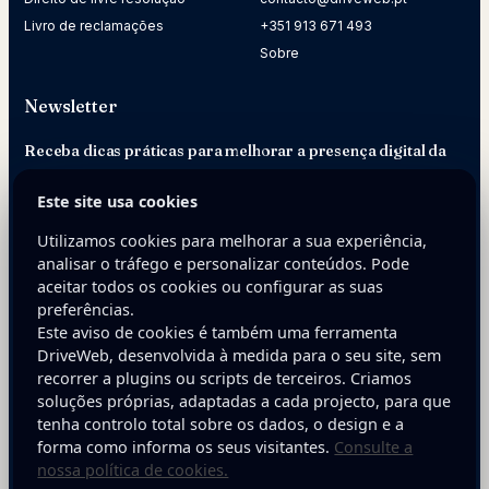
Livro de reclamações
+351 913 671 493
Sobre
Newsletter
Receba dicas práticas para melhorar a presença digital da
sua empresa.
Este site usa cookies
E-mail
Utilizamos cookies para melhorar a sua experiência,
analisar o tráfego e personalizar conteúdos. Pode
aceitar todos os cookies ou configurar as suas
preferências.
Este aviso de cookies é também uma ferramenta
DriveWeb, desenvolvida à medida para o seu site, sem
recorrer a plugins ou scripts de terceiros. Criamos
soluções próprias, adaptadas a cada projecto, para que
Inscreva-se
tenha controlo total sobre os dados, o design e a
forma como informa os seus visitantes.
Consulte a
nossa política de cookies.