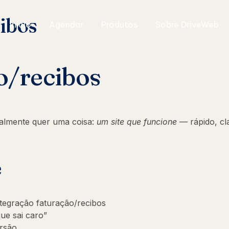
ibos
Início
Agendar
Produtos
Sobre DriveWeb
o/recibos
lmente quer uma coisa:
um site que funcione
— rápido, cl
e
tegração faturação/recibos
ue sai caro”
ersão