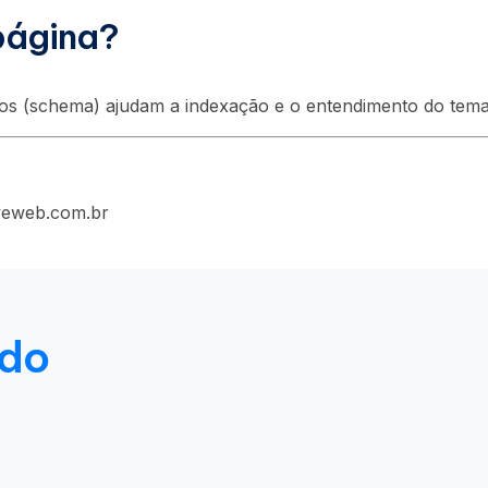
 página?
ados (schema) ajudam a indexação e o entendimento do tema
iveweb.com.br
ado