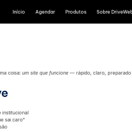
Início
Agendar
Produtos
Sobre DriveWe
ma coisa:
um site que funcione
— rápido, claro, preparado 
ve
institucional
e sai caro”
rsão