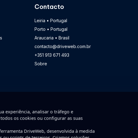
Contacto
Leiria • Portugal
Porto • Portugal
s
Araucaria • Brasil
contacto@driveweb.com.br
+351 913 671 493
Sobre
a experiência, analisar o tráfego e
 todos os cookies ou configurar as suas
 ferramenta DriveWeb, desenvolvida à medida
nvolvido por DriveWeb.
ns ou scripts de terceiros. Criamos soluções