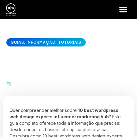
GUIAS
,
INFORMAÇÃO
,
TUTORIAIS
10 best wordpress web design
experts influencer marketing…
janeiro 23, 2026
Quer compreender melhor sobre
10 best wordpress
web design experts influencer marketing hub
? Este
guia completo oferece toda a informação que precisa:
desde conceitos básicos até aplicações práticas.
Descubra como 10 best wordpress web design experts