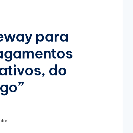
eway para
Pagamentos
ativos, do
ago”
ntos