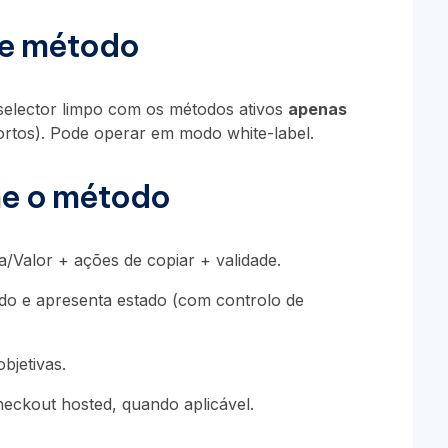
de método
 selector limpo com os métodos ativos
apenas
ortos). Pode operar em modo white-label.
e o método
a/Valor + ações de copiar + validade.
dido e apresenta estado (com controlo de
objetivas.
eckout hosted, quando aplicável.