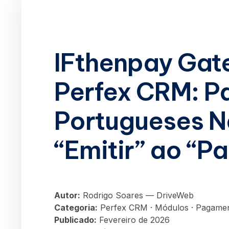
IFthenpay Gat
Perfex CRM: 
Portugueses N
“Emitir” ao “P
Autor:
Rodrigo Soares — DriveWeb
Categoria:
Perfex CRM · Módulos · Pagame
Publicado:
Fevereiro de 2026