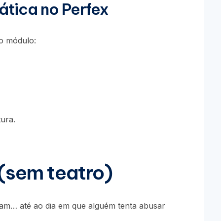
tica no Perfex
o módulo:
tura.
(sem teatro)
nam… até ao dia em que alguém tenta abusar