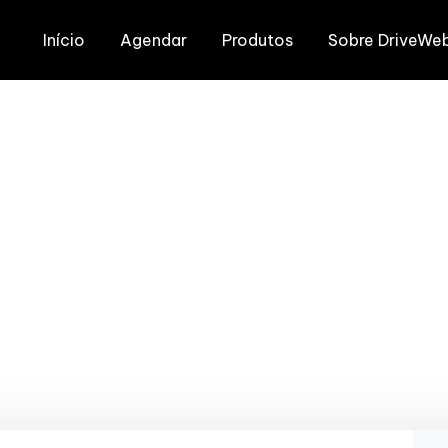
Início
Agendar
Produtos
Sobre DriveWe
ay para Perfex CR