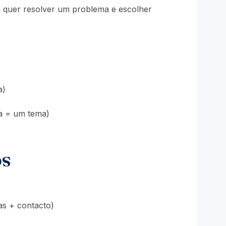
oa quer resolver um problema e escolher
a)
na = um tema)
os
as + contacto)