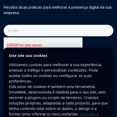
Receba dicas práticas para melhorar a presença digital da sua
empresa.
E-
mail
Este site usa cookies
Inscreva-se
Utilizamos cookies para melhorar a sua experiência,
analisar o tráfego e personalizar conteúdos. Pode
aceitar todos os cookies ou configurar as suas
preferências.
Este aviso de cookies é também uma ferramenta
DriveWeb, desenvolvida à medida para o seu site, sem
Copyright © 2025 DriveWeb. Todos os direitos reservados. Desenvolvido
recorrer a plugins ou scripts de terceiros. Criamos
por DriveWeb.
soluções próprias, adaptadas a cada projecto, para que
tenha controlo total sobre os dados, o design e a
Política de Privacidade
forma como informa os seus visitantes.
Consulte a