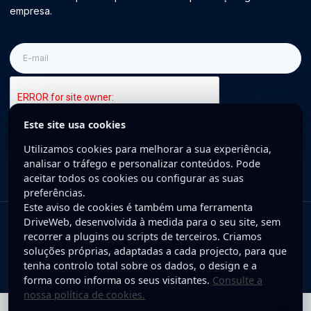
empresa.
E-
mail
Este site usa cookies
Inscreva-se
Utilizamos cookies para melhorar a sua experiência,
analisar o tráfego e personalizar conteúdos. Pode
aceitar todos os cookies ou configurar as suas
preferências.
Este aviso de cookies é também uma ferramenta
DriveWeb, desenvolvida à medida para o seu site, sem
Copyright © 2025 DriveWeb. Todos os direitos reservados. Desenvolvido
recorrer a plugins ou scripts de terceiros. Criamos
por DriveWeb.
soluções próprias, adaptadas a cada projecto, para que
tenha controlo total sobre os dados, o design e a
Política de Privacidade
forma como informa os seus visitantes.
Consulte a
nossa política de cookies.