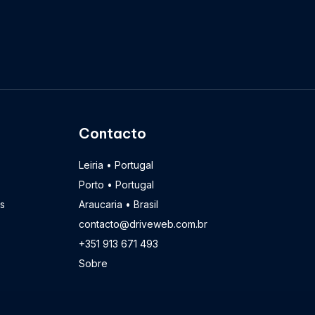
Contacto
Leiria • Portugal
Porto • Portugal
s
Araucaria • Brasil
contacto@driveweb.com.br
+351 913 671 493
Sobre