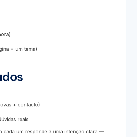
nora)
gina = um tema)
ados
rovas + contacto)
dúvidas reais
o cada um responde a uma intenção clara —