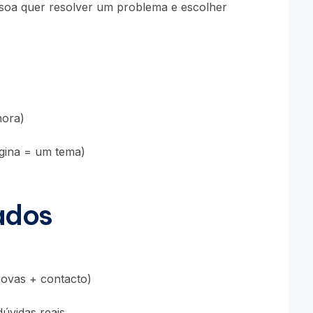
essoa quer resolver um problema e escolher
nora)
gina = um tema)
ados
rovas + contacto)
dúvidas reais