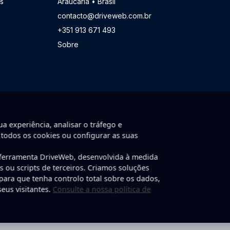
s
Araucaria • Brasil
contacto@driveweb.com.br
+351 913 671 493
Sobre
a experiência, analisar o tráfego e
 todos os cookies ou configurar as suas
 ferramenta DriveWeb, desenvolvida à medida
nvolvido por DriveWeb.
ns ou scripts de terceiros. Criamos soluções
 para que tenha controlo total sobre os dados,
eus visitantes.
Consulte a nossa política de