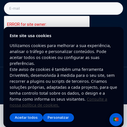
E-
mail
Este site usa cookies
Inscreva-se
Utilizamos cookies para melhorar a sua experiência,
analisar o tráfego e personalizar conteúdos. Pode
aceitar todos os cookies ou configurar as suas
preferências.
Este aviso de cookies é também uma ferramenta
DriveWeb, desenvolvida à medida para o seu site, sem
Copyright © 2025 DriveWeb. Todos os direitos reservados. Desenvolvido
recorrer a plugins ou scripts de terceiros. Criamos
por DriveWeb.
soluções próprias, adaptadas a cada projecto, para que
tenha controlo total sobre os dados, o design e a
Política de Privacidade
forma como informa os seus visitantes.
Consulte a
nossa política de cookies.
Aceitar todos
Personalizar