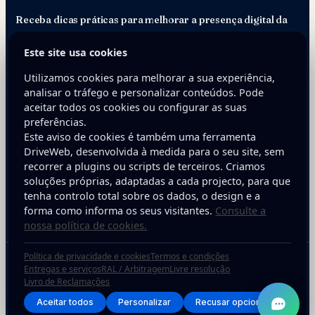
Receba dicas práticas para melhorar a presença digital da
sua empresa.
Este site usa cookies
E-mail
Utilizamos cookies para melhorar a sua experiência,
analisar o tráfego e personalizar conteúdos. Pode
aceitar todos os cookies ou configurar as suas
preferências.
Este aviso de cookies é também uma ferramenta
DriveWeb, desenvolvida à medida para o seu site, sem
recorrer a plugins ou scripts de terceiros. Criamos
soluções próprias, adaptadas a cada projecto, para que
Inscreva-se
tenha controlo total sobre os dados, o design e a
forma como informa os seus visitantes.
Consulte a
nossa política de cookies.
Política de privacidade e cookies
Termos e condições
Copyright © 2025 DriveWeb. Todos os direitos reservados. Desenvolvido por
Entregas e serviços
RAL / Arbitragem
Livre resolução
Livro de Reclamações
DriveWeb.
Aceitar todos
Personalizar
Recusar opcionais
Política de Privacidade