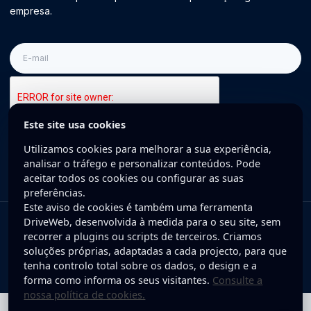
empresa.
E-
mail
Este site usa cookies
Inscreva-se
Utilizamos cookies para melhorar a sua experiência,
analisar o tráfego e personalizar conteúdos. Pode
aceitar todos os cookies ou configurar as suas
preferências.
Este aviso de cookies é também uma ferramenta
DriveWeb, desenvolvida à medida para o seu site, sem
Copyright © 2025 DriveWeb. Todos os direitos reservados. Desenvolvido
recorrer a plugins ou scripts de terceiros. Criamos
por DriveWeb.
soluções próprias, adaptadas a cada projecto, para que
tenha controlo total sobre os dados, o design e a
Política de Privacidade
forma como informa os seus visitantes.
Consulte a
nossa política de cookies.