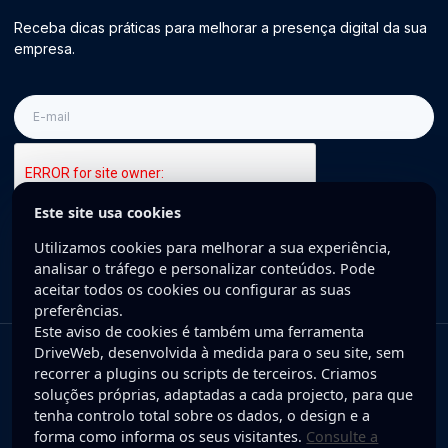
Receba dicas práticas para melhorar a presença digital da sua
empresa.
E-
mail
Este site usa cookies
Inscreva-se
Utilizamos cookies para melhorar a sua experiência,
analisar o tráfego e personalizar conteúdos. Pode
aceitar todos os cookies ou configurar as suas
preferências.
Este aviso de cookies é também uma ferramenta
DriveWeb, desenvolvida à medida para o seu site, sem
Copyright © 2025 DriveWeb. Todos os direitos reservados. Desenvolvido
recorrer a plugins ou scripts de terceiros. Criamos
por DriveWeb.
soluções próprias, adaptadas a cada projecto, para que
tenha controlo total sobre os dados, o design e a
Política de Privacidade
forma como informa os seus visitantes.
Consulte a