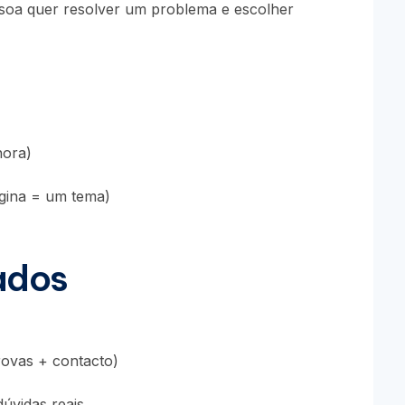
essoa quer resolver um problema e escolher
nora)
gina = um tema)
ados
rovas + contacto)
dúvidas reais