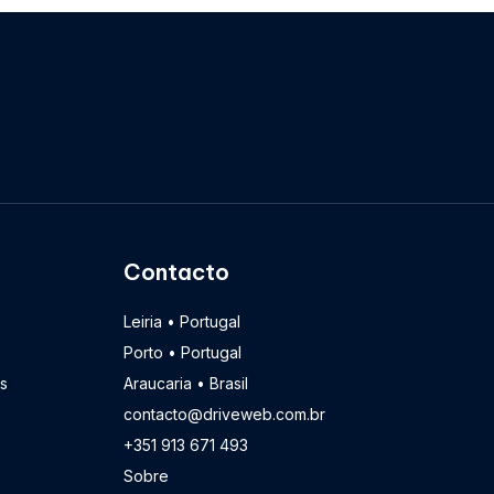
Contacto
Leiria • Portugal
Porto • Portugal
s
Araucaria • Brasil
contacto@driveweb.com.br
+351 913 671 493
Sobre