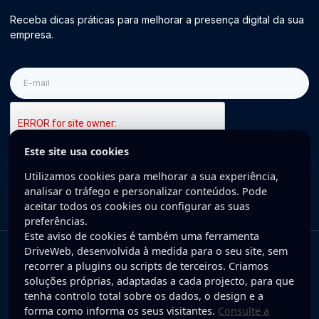
Receba dicas práticas para melhorar a presença digital da sua
empresa.
E-
mail
Este site usa cookies
Inscreva-se
Utilizamos cookies para melhorar a sua experiência,
analisar o tráfego e personalizar conteúdos. Pode
aceitar todos os cookies ou configurar as suas
preferências.
Este aviso de cookies é também uma ferramenta
DriveWeb, desenvolvida à medida para o seu site, sem
Copyright © 2025 DriveWeb. Todos os direitos reservados. Desenvolvido
recorrer a plugins ou scripts de terceiros. Criamos
por DriveWeb.
soluções próprias, adaptadas a cada projecto, para que
tenha controlo total sobre os dados, o design e a
Política de Privacidade
forma como informa os seus visitantes.
Consulte a