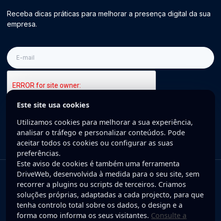
Receba dicas práticas para melhorar a presença digital da sua
empresa.
E-
mail
Este site usa cookies
Inscreva-se
Utilizamos cookies para melhorar a sua experiência,
analisar o tráfego e personalizar conteúdos. Pode
aceitar todos os cookies ou configurar as suas
preferências.
Este aviso de cookies é também uma ferramenta
DriveWeb, desenvolvida à medida para o seu site, sem
Copyright © 2025 DriveWeb. Todos os direitos reservados. Desenvolvido
recorrer a plugins ou scripts de terceiros. Criamos
por DriveWeb.
soluções próprias, adaptadas a cada projecto, para que
tenha controlo total sobre os dados, o design e a
Política de Privacidade
forma como informa os seus visitantes.
Consulte a