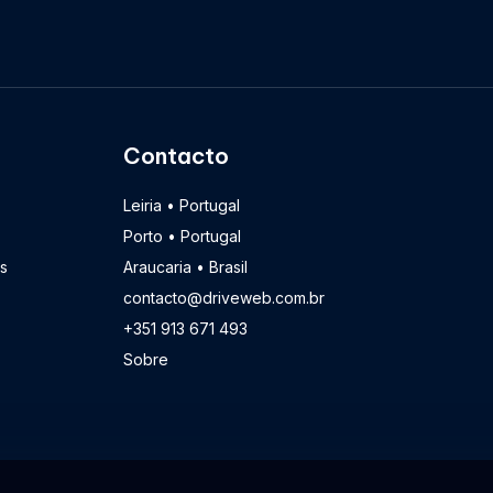
Contacto
Leiria • Portugal
Porto • Portugal
s
Araucaria • Brasil
contacto@driveweb.com.br
+351 913 671 493
Sobre