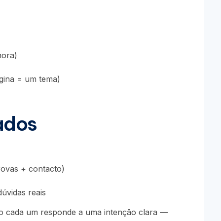
nora)
gina = um tema)
ados
rovas + contacto)
dúvidas reais
o cada um responde a uma intenção clara —