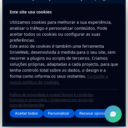
sua empresa.
Este site usa cookies
E-mail
Utilizamos cookies para melhorar a sua experiência,
analisar o tráfego e personalizar conteúdos. Pode
aceitar todos os cookies ou configurar as suas
preferências.
Este aviso de cookies é também uma ferramenta
DriveWeb, desenvolvida à medida para o seu site, sem
recorrer a plugins ou scripts de terceiros. Criamos
soluções próprias, adaptadas a cada projecto, para que
Inscreva-se
tenha controlo total sobre os dados, o design e a
forma como informa os seus visitantes.
Consulte a
nossa política de cookies.
Política de privacidade e cookies
Termos e condições
Copyright © 2025 DriveWeb. Todos os direitos reservados. Desenvolvido por
Entregas e serviços
RAL / Arbitragem
Livre resolução
Livro de Reclamações
DriveWeb.
Aceitar todos
Personalizar
Recusar opcionais
Política de Privacidade