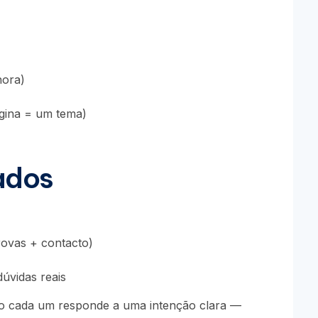
nora)
gina = um tema)
ados
rovas + contacto)
dúvidas reais
o cada um responde a uma intenção clara —