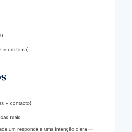
a)
na = um tema)
os
as + contacto)
das reais
cada um responde a uma intenção clara —