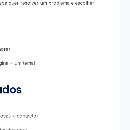
essoa quer resolver um problema e escolher
nora)
gina = um tema)
ados
rovas + contacto)
dúvidas reais