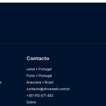
Contacto
Leiria • Portugal
Porto • Portugal
s
Araucaria • Brasil
contacto@driveweb.com.br
+351 913 671 493
Sobre