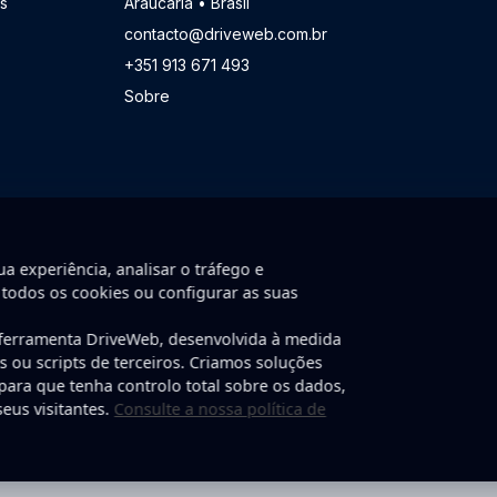
s
Araucaria • Brasil
contacto@driveweb.com.br
+351 913 671 493
Sobre
a experiência, analisar o tráfego e
 todos os cookies ou configurar as suas
 ferramenta DriveWeb, desenvolvida à medida
nvolvido por DriveWeb.
ns ou scripts de terceiros. Criamos soluções
 para que tenha controlo total sobre os dados,
eus visitantes.
Consulte a nossa política de