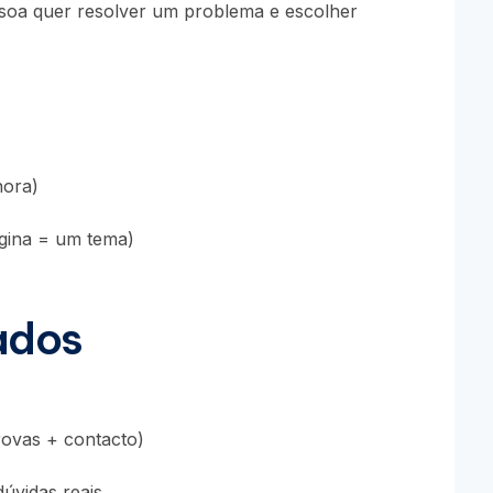
essoa quer resolver um problema e escolher
nora)
gina = um tema)
ados
rovas + contacto)
dúvidas reais