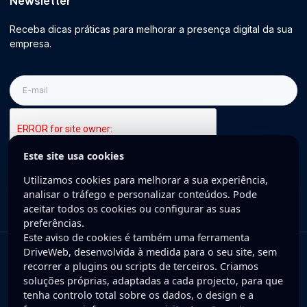
Newsletter
Receba dicas práticas para melhorar a presença digital da sua
empresa.
E-
mail
Este site usa cookies
Inscreva-se
Utilizamos cookies para melhorar a sua experiência,
analisar o tráfego e personalizar conteúdos. Pode
aceitar todos os cookies ou configurar as suas
preferências.
Este aviso de cookies é também uma ferramenta
DriveWeb, desenvolvida à medida para o seu site, sem
Copyright © 2025 DriveWeb. Todos os direitos reservados. Desenvolvido
recorrer a plugins ou scripts de terceiros. Criamos
por DriveWeb.
soluções próprias, adaptadas a cada projecto, para que
tenha controlo total sobre os dados, o design e a
Política de Privacidade