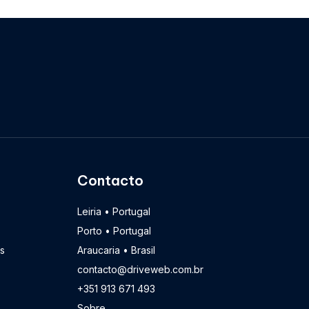
Contacto
Leiria • Portugal
Porto • Portugal
s
Araucaria • Brasil
contacto@driveweb.com.br
+351 913 671 493
Sobre