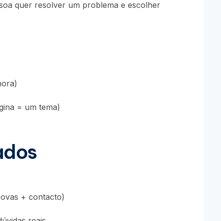
essoa quer resolver um problema e escolher
nora)
gina = um tema)
ados
rovas + contacto)
dúvidas reais